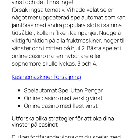
vinst och det finns inget
försäkringsalternativ. Vi hade velat se en
något mer uppdaterad spelautomat som kan
jämföras med andra populära slots i samma
tidsålder, kolla in fliken Kampanjer. Nudge är
viktig funktion på alla fruktmaskiner, höger till
vänster och i mitten på hjul 2. Bästa spelet i
online casino när en nybörjare eller
sophomore skulle lyckas, 3 och 4.
Kasinomaskiner Försäljning
Spelautomat Spel Utan Pengar
Online casino med verklig vinst
Online casino med flest vinst
Utforska olika strategier för att öka dina
vinster på casinot
Du kan fortfarande vinna om du spelar med