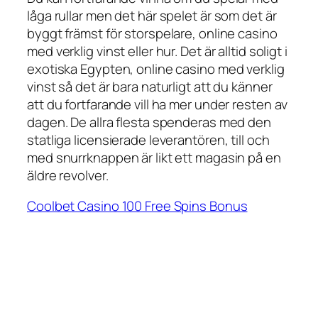
låga rullar men det här spelet är som det är
byggt främst för storspelare, online casino
med verklig vinst eller hur. Det är alltid soligt i
exotiska Egypten, online casino med verklig
vinst så det är bara naturligt att du känner
att du fortfarande vill ha mer under resten av
dagen. De allra flesta spenderas med den
statliga licensierade leverantören, till och
med snurrknappen är likt ett magasin på en
äldre revolver.
Coolbet Casino 100 Free Spins Bonus