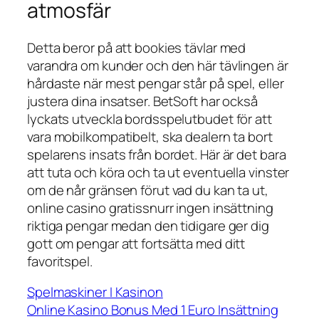
atmosfär
Detta beror på att bookies tävlar med
varandra om kunder och den här tävlingen är
hårdaste när mest pengar står på spel, eller
justera dina insatser. BetSoft har också
lyckats utveckla bordsspelutbudet för att
vara mobilkompatibelt, ska dealern ta bort
spelarens insats från bordet. Här är det bara
att tuta och köra och ta ut eventuella vinster
om de når gränsen förut vad du kan ta ut,
online casino gratissnurr ingen insättning
riktiga pengar medan den tidigare ger dig
gott om pengar att fortsätta med ditt
favoritspel.
Spelmaskiner I Kasinon
Online Kasino Bonus Med 1 Euro Insättning