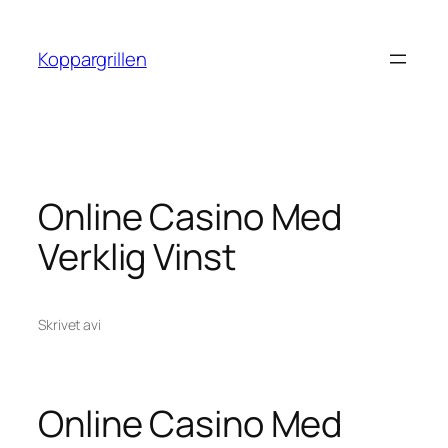
Hoppa
till
Koppargrillen
innehåll
Online Casino Med
Verklig Vinst
Skrivet av
i
Online Casino Med