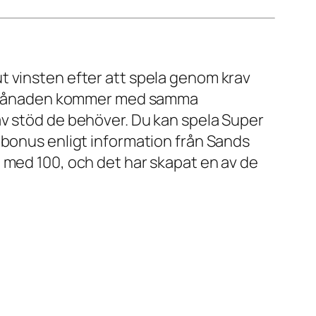
t vinsten efter att spela genom krav
 av månaden kommer med samma
av stöd de behöver. Du kan spela Super
 bonus enligt information från Sands
 med 100, och det har skapat en av de