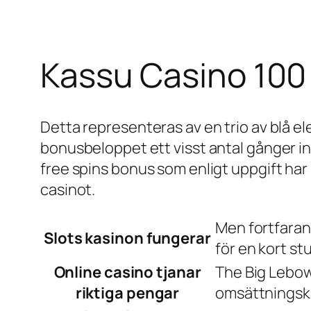
Kassu Casino 100
Detta representeras av en trio av blå el
bonusbeloppet ett visst antal gånger inn
free spins bonus som enligt uppgift har s
casinot.
Men fortfaran
Slots kasinon fungerar
för en kort st
Online casino tjanar
The Big Lebows
riktiga pengar
omsättningskr