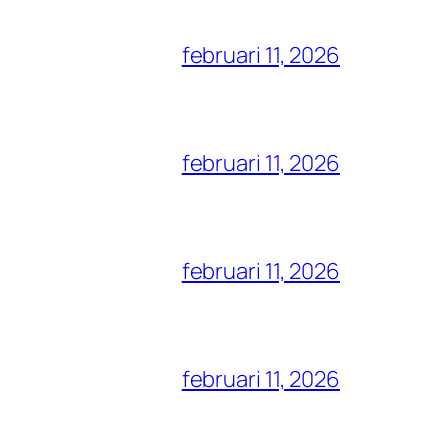
februari 11, 2026
februari 11, 2026
februari 11, 2026
februari 11, 2026