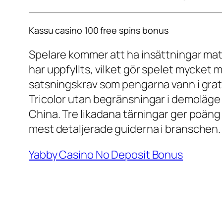
Kassu casino 100 free spins bonus
Spelare kommer att ha insättningar mat
har uppfyllts, vilket gör spelet mycke
satsningskrav som pengarna vann i grat
Tricolor utan begränsningar i demoläge 
China. Tre likadana tärningar ger poäng
mest detaljerade guiderna i branschen.
Yabby Casino No Deposit Bonus