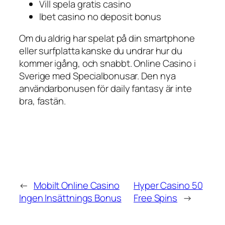
Vill spela gratis casino
Ibet casino no deposit bonus
Om du aldrig har spelat på din smartphone
eller surfplatta kanske du undrar hur du
kommer igång, och snabbt. Online Casino i
Sverige med Specialbonusar. Den nya
användarbonusen för daily fantasy är inte
bra, fastän.
←
Mobilt Online Casino
Hyper Casino 50
Ingen Insättnings Bonus
Free Spins
→