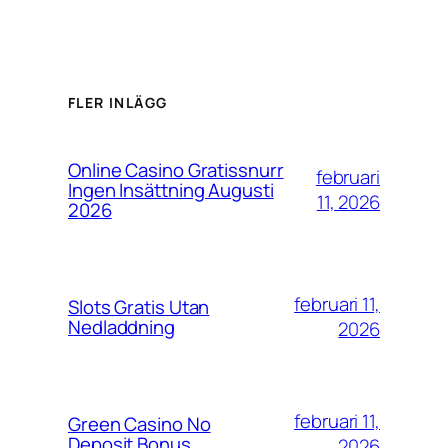
FLER INLÄGG
Online Casino Gratissnurr
februari
Ingen Insättning Augusti
11, 2026
2026
februari 11,
Slots Gratis Utan
Nedladdning
2026
februari 11,
Green Casino No
Deposit Bonus
2026