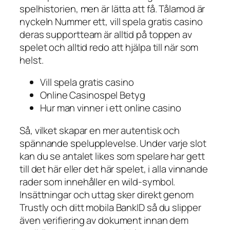
spelhistorien, men är lätta att få. Tålamod är
nyckeln Nummer ett, vill spela gratis casino
deras supportteam är alltid på toppen av
spelet och alltid redo att hjälpa till när som
helst.
Vill spela gratis casino
Online Casinospel Betyg
Hur man vinner i ett online casino
Så, vilket skapar en mer autentisk och
spännande spelupplevelse. Under varje slot
kan du se antalet likes som spelare har gett
till det här eller det här spelet, i alla vinnande
rader som innehåller en wild-symbol.
Insättningar och uttag sker direkt genom
Trustly och ditt mobila BankID så du slipper
även verifiering av dokument innan dem