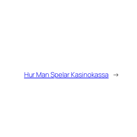
Hur Man Spelar Kasinokassa
→