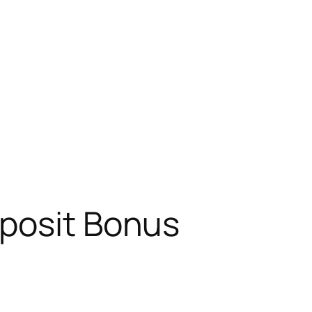
posit Bonus