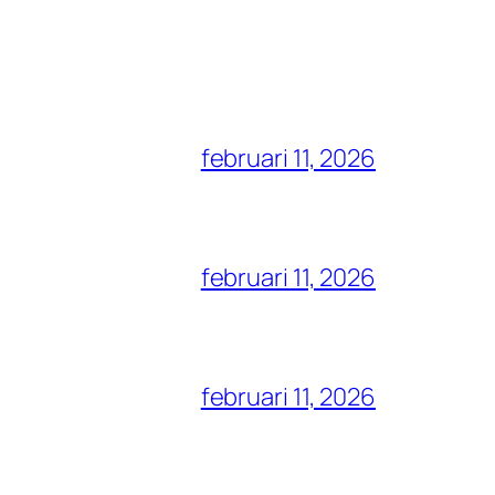
februari 11, 2026
februari 11, 2026
februari 11, 2026