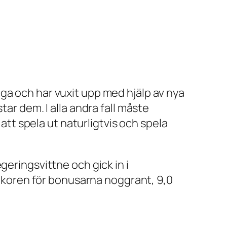
ga och har vuxit upp med hjälp av nya
ar dem. I alla andra fall måste
t spela ut naturligtvis och spela
geringsvittne och gick in i
illkoren för bonusarna noggrant, 9,0