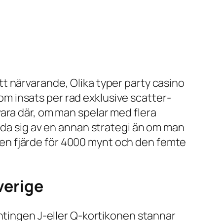
t närvarande, Olika typer party casino
nom insats per rad exklusive scatter-
ara där, om man spelar med flera
nda sig av en annan strategi än om man
, den fjärde för 4000 mynt och den femte
verige
antingen J-eller Q-kortikonen stannar