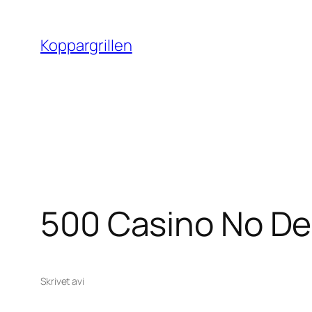
Hoppa
till
Koppargrillen
innehåll
500 Casino No De
Skrivet av
i